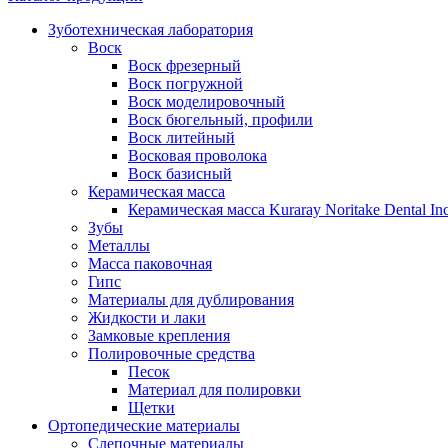
Зуботехническая лаборатория
Воск
Воск фрезерный
Воск погружной
Воск моделировочный
Воск бюгельный, профили
Воск литейный
Восковая проволока
Воск базисный
Керамическая масса
Керамическая масса Kuraray Noritake Dental In
Зубы
Металлы
Масса паковочная
Гипс
Материалы для дублирования
Жидкости и лаки
Замковые крепления
Полировочные средства
Песок
Материал для полировки
Щетки
Ортопедические материалы
Слепочные материалы