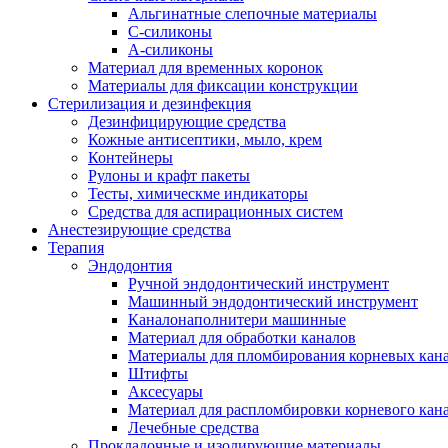
Альгинатные слепочные материалы
С-силиконы
А-силиконы
Материал для временных коронок
Материалы для фиксации конструкции
Стерилизация и дезинфекция
Дезинфицирующие средства
Кожные антисептики, мыло, крем
Контейнеры
Рулоны и крафт пакеты
Тесты, химическме индикаторы
Средства для аспирационных систем
Анестезирующие средства
Терапия
Эндодонтия
Ручной эндодонтический инструмент
Машинный эндодонтический инструмент
Каналонаполнитери машинные
Материал для обработки каналов
Материалы для пломбирования корневых кан
Штифты
Аксесуары
Материал для распломбировки корневого кан
Лечебные средства
Прокладочные и изолирующие материалы