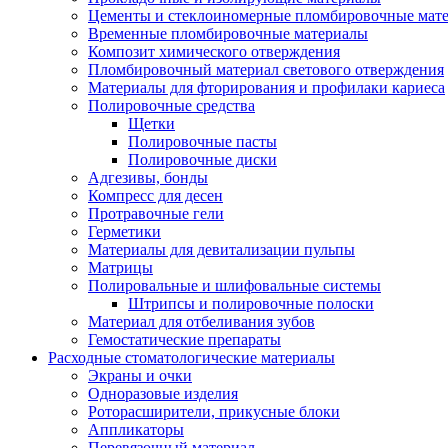
Цементы и стеклоиномерные пломбировочные мат
Временные пломбировочные материалы
Композит химического отверждения
Пломбировочный материал светового отверждения
Материалы для фторирования и профилаки кариеса
Полировочные средства
Щетки
Полировочные пасты
Полировочные диски
Адгезивы, бонды
Компресс для десен
Протравочные гели
Герметики
Материалы для девитализации пульпы
Матрицы
Полировальные и шлифовальные системы
Штрипсы и полировочные полоски
Материал для отбеливания зубов
Гемостатические препараты
Расходные стоматологические материалы
Экраны и очки
Одноразовые изделия
Роторасширители, прикусные блоки
Аппликаторы
Перевязочный материал