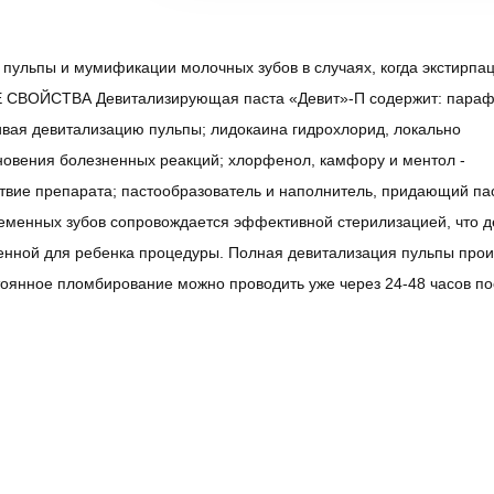
ульпы и мумификации молочных зубов в случаях, когда экстирпа
 СВОЙСТВА Девитализирующая паста «Девит»-П содержит: пара
вая девитализацию пульпы; лидокаина гидрохлорид, локально
овения болезненных реакций; хлорфенол, камфору и ментол -
твие препарата; пастообразователь и наполнитель, придающий па
ременных зубов сопровождается эффективной стерилизацией, что д
енной для ребенка процедуры. Полная девитализация пульпы прои
стоянное пломбирование можно проводить уже через 24-48 часов п