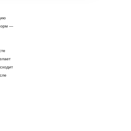
цию
форм —
сте
елает
сходит
осле